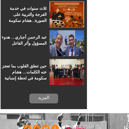
للسينما الإفريقية
ثلاث سنوات في خدمة
الفرجة والتربية على
الصورة.. هشام سكومة
يرافق أطفال خريبكة في
رحلة السينما
عبد الرحمن أجباري… هدوء
المسؤول وأثر الفاعل
حين تنطق القلوب بما تعجز
عنه الكلمات… هشام
سكومة في لحظة إنسانية
بسجن خريبكة
المزيد
ا
تواصل معنا