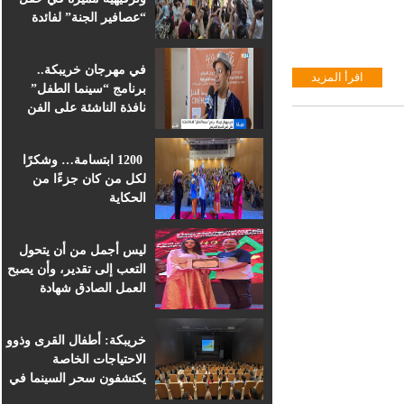
“عصافير الجنة” لفائدة
براعم التعليم الأولي
بمؤسسة ابن الهيثم
في مهرجان خريبكة..
اقرأ المزيد
برنامج “سينما الطفل”
نافذة الناشئة على الفن
السابع الإفريقي
1200 ابتسامة… وشكرًا
لكل من كان جزءًا من
الحكاية
ليس أجمل من أن يتحول
التعب إلى تقدير، وأن يصبح
العمل الصادق شهادة
اعتراف.
خريبكة: أطفال القرى وذوو
الاحتياجات الخاصة
يكتشفون سحر السينما في
قلب المهرجان الدولي