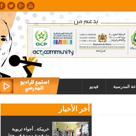
عة المدرسية
فيديو
أخر الأخبار
خريبكة.. أجواء تربوية
وترفيهية مميزة في حفل