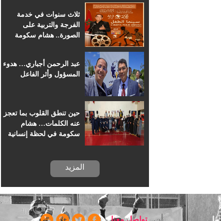
للسينما الإفريقية
ثلاث سنوات في خدمة
الفرجة والتربية على
الصورة.. هشام سكومة
يرافق أطفال خريبكة في
رحلة السينما
عبد الرحمن أجباري… هدوء
المسؤول وأثر الفاعل
حين تنطق القلوب بما تعجز
عنه الكلمات… هشام
سكومة في لحظة إنسانية
بسجن خريبكة
المزيد
ا
تواصل معنا