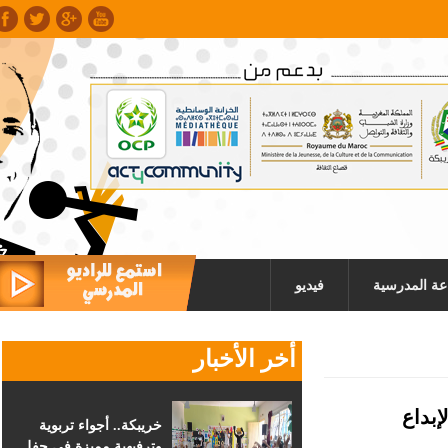
عة المدرسية
فيديو
أخر الأخبار
اع الإبداع
خريبكة.. أجواء تربوية
وترفيهية مميزة في حفل