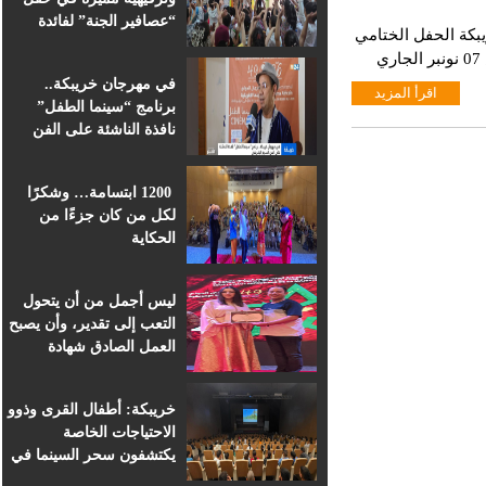
“عصافير الجنة” لفائدة
كة الحفل الختامي
براعم التعليم الأولي
لبرنامج المخيمات الصيفية لموسم 2019 مساء يوم الخميس 07 نونبر الجاري
بمؤسسة ابن الهيثم
 وحضر هذا الحفل
في مهرجان خريبكة..
اقرأ المزيد
اط وكذا ممثل
برنامج “سينما الطفل”
نافذة الناشئة على الفن
السابع الإفريقي
1200 ابتسامة… وشكرًا
لكل من كان جزءًا من
الحكاية
ليس أجمل من أن يتحول
التعب إلى تقدير، وأن يصبح
العمل الصادق شهادة
اعتراف.
خريبكة: أطفال القرى وذوو
الاحتياجات الخاصة
يكتشفون سحر السينما في
قلب المهرجان الدولي