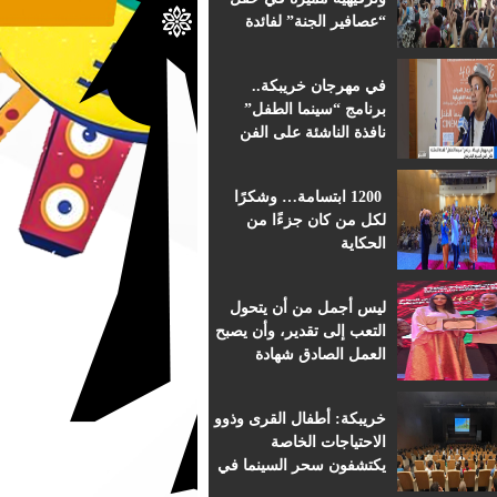
“عصافير الجنة” لفائدة
براعم التعليم الأولي
بمؤسسة ابن الهيثم
في مهرجان خريبكة..
برنامج “سينما الطفل”
نافذة الناشئة على الفن
السابع الإفريقي
1200 ابتسامة… وشكرًا
لكل من كان جزءًا من
الحكاية
ليس أجمل من أن يتحول
التعب إلى تقدير، وأن يصبح
العمل الصادق شهادة
اعتراف.
خريبكة: أطفال القرى وذوو
الاحتياجات الخاصة
يكتشفون سحر السينما في
قلب المهرجان الدولي