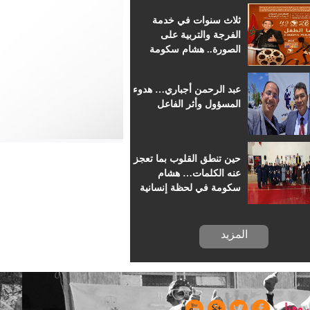
للسينما الإفريقية
ثلاث سنوات في خدمة
الفرجة والتربية على
الصورة.. هشام سكومة
يرافق أطفال خريبكة في
رحلة السينما
عبد الرحمن أجباري… هدوء
المسؤول وأثر الفاعل
حين تنطق القلوب بما تعجز
عنه الكلمات… هشام
سكومة في لحظة إنسانية
بسجن خريبكة
المزيد
 معنا