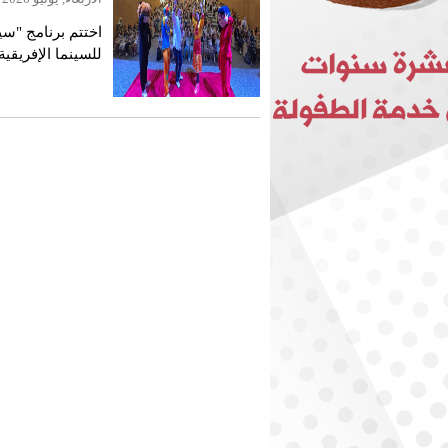
اختتم برنامج "سي
للسينما الإفريقية
1200 طفلة و
إعاقة. أرقام نفخ
الوجوه الصغيرة، 