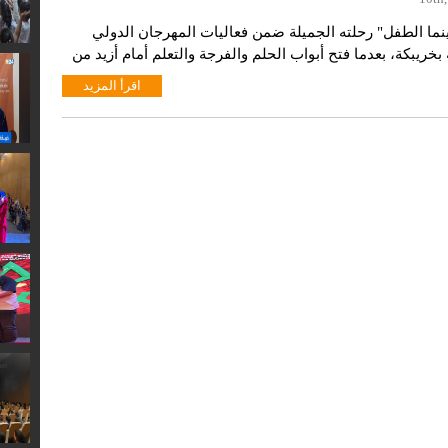
نما الطفل" رحلته الجميلة ضمن فعاليات المهرجان الدولي
 بخريبكة، بعدما فتح أبواب الحلم والفرجة والتعلم أمام أزيد من
طفل من الوسطين الحضري والقروي، ومن الأطفال في وضعية
اقرأ المزيد
ر بها، لكنها تبقى أقل قيمة من آلاف الابتسامات التي أضاءت
ومن الذكريات ...