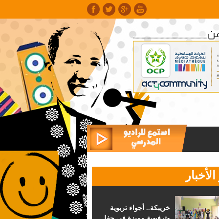
الأخبار
خريبكة.. أجواء تربوية
وترفيهية مميزة في حفل