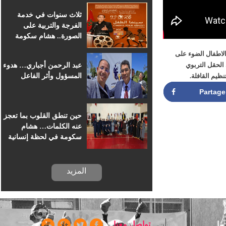
للسينما الإفريقية
ثلاث سنوات في خدمة
الفرجة والتربية على
الصورة.. هشام سكومة
يرافق أطفال خريبكة في
اطفال الضوء على
رحلة السينما
عبد الرحمن أجباري… هدوء
لحقل التربوي
المسؤول وأثر الفاعل
يم القافلة.
Partag
حين تنطق القلوب بما تعجز
عنه الكلمات… هشام
سكومة في لحظة إنسانية
بسجن خريبكة
المزيد
ا
تواصل معنا