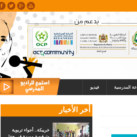
عة المدرسية
فيديو
أخر الأخبار
خريبكة.. أجواء تربوية
وترفيهية مميزة في حفل