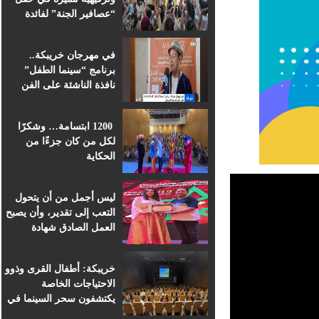
“عصافير الجنة” لفائدة
براعم التعليم الأولي
بمؤسسة ابن الهيثم
في مهرجان خريبكة..
برنامج “سينما الطفل”
نافذة الناشئة على الفن
السابع الإفريقي
1200 ابتسامة… وشكرًا
لكل من كان جزءًا من
الحكاية
ليس أجمل من أن يتحول
التعب إلى تقدير، وأن يصبح
العمل الصادق شهادة
اعتراف.
خريبكة: أطفال القرى وذوو
الاحتياجات الخاصة
يكتشفون سحر السينما في
قلب المهرجان الدولي