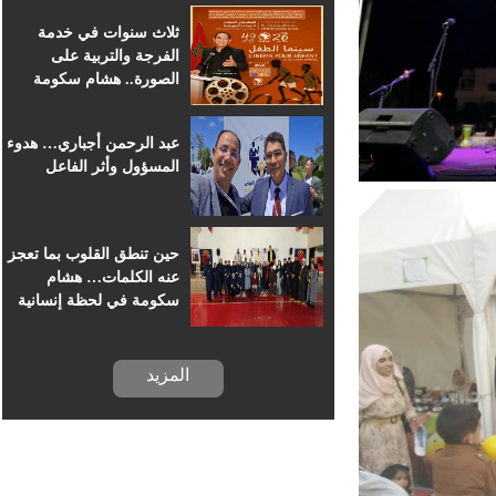
للسينما الإفريقية
ثلاث سنوات في خدمة
الفرجة والتربية على
الصورة.. هشام سكومة
يرافق أطفال خريبكة في
رحلة السينما
عبد الرحمن أجباري… هدوء
المسؤول وأثر الفاعل
حين تنطق القلوب بما تعجز
عنه الكلمات… هشام
سكومة في لحظة إنسانية
بسجن خريبكة
المزيد