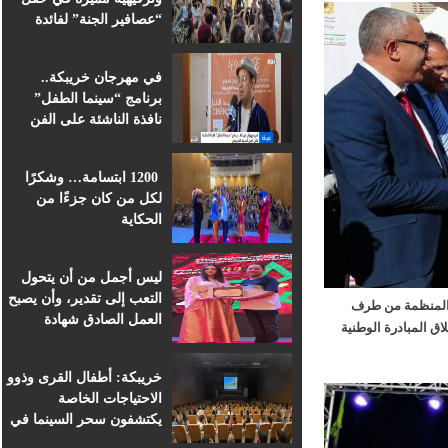
“عصافير الجنة” لفائدة
براعم التعليم الأولي
بمؤسسة ابن الهيثم
في مهرجان خريبكة..
برنامج “سينما الطفل”
نافذة الناشئة على الفن
السابع الإفريقي
1200 ابتسامة… وشكرًا
لكل من كان جزءًا من
الحكاية
ليس أجمل من أن يتحول
التعب إلى تقدير، وأن يصبح
المنظمة من طرف
العمل الصادق شهادة
 البشرية بخريبكة،بمناسبة الاحتفال بالذكرى 19 لإنطلاق المبادرة الوطنية
اعتراف.
خريبكة: أطفال القرى وذوو
الاحتياجات الخاصة
يكتشفون سحر السينما في
قلب المهرجان الدولي