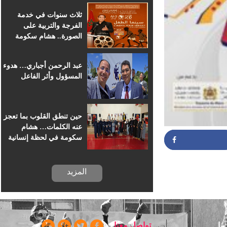
للسينما الإفريقية
ثلاث سنوات في خدمة
الفرجة والتربية على
الصورة.. هشام سكومة
يرافق أطفال خريبكة في
رحلة السينما
عبد الرحمن أجباري… هدوء
المسؤول وأثر الفاعل
حين تنطق القلوب بما تعجز
عنه الكلمات… هشام
سكومة في لحظة إنسانية
بسجن خريبكة
المزيد
Partag
ا
تواصل معنا