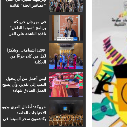
“عصافير الجنة” لفائدة
براعم التعليم الأولي
بمؤسسة ابن الهيثم
في مهرجان خريبكة..
برنامج “سينما الطفل”
نافذة الناشئة على الفن
السابع الإفريقي
1200 ابتسامة… وشكرًا
لكل من كان جزءًا من
الحكاية
ليس أجمل من أن يتحول
التعب إلى تقدير، وأن يصبح
العمل الصادق شهادة
اعتراف.
خريبكة: أطفال القرى وذوو
الاحتياجات الخاصة
يكتشفون سحر السينما في
قلب المهرجان الدولي