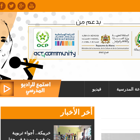
عة المدرسية
فيديو
أخر الأخبار
خريبكة.. أجواء تربوية
وترفيهية مميزة في حفل