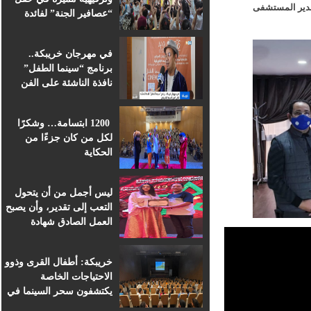
دير المستشفى
“عصافير الجنة” لفائدة
براعم التعليم الأولي
بمؤسسة ابن الهيثم
في مهرجان خريبكة..
برنامج “سينما الطفل”
نافذة الناشئة على الفن
السابع الإفريقي
1200 ابتسامة… وشكرًا
لكل من كان جزءًا من
الحكاية
ليس أجمل من أن يتحول
التعب إلى تقدير، وأن يصبح
العمل الصادق شهادة
اعتراف.
خريبكة: أطفال القرى وذوو
الاحتياجات الخاصة
يكتشفون سحر السينما في
قلب المهرجان الدولي