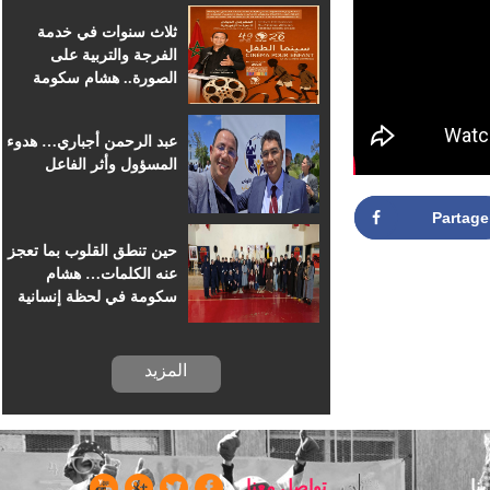
للسينما الإفريقية
ثلاث سنوات في خدمة
الفرجة والتربية على
الصورة.. هشام سكومة
يرافق أطفال خريبكة في
رحلة السينما
عبد الرحمن أجباري… هدوء
المسؤول وأثر الفاعل
Partag
حين تنطق القلوب بما تعجز
عنه الكلمات… هشام
سكومة في لحظة إنسانية
بسجن خريبكة
المزيد
ا
تواصل معنا