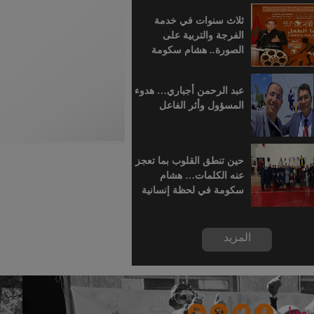
للسينما الإفريقية
ثلاث سنوات في خدمة
الفرجة والتربية على
الصورة.. هشام سكومة
يرافق أطفال خريبكة في
رحلة السينما
عبد الرحمن أجباري… هدوء
المسؤول وأثر الفاعل
حين تنطق القلوب بما تعجز
عنه الكلمات… هشام
سكومة في لحظة إنسانية
بسجن خريبكة
المزيد
 معنا