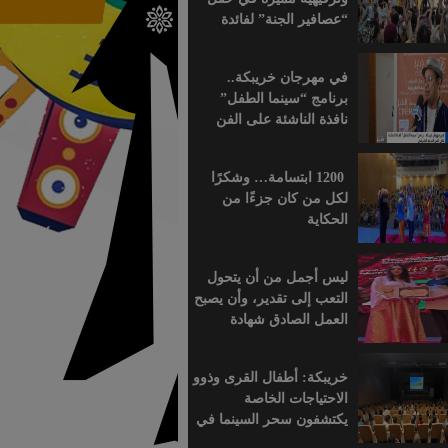
“عصافير الجنة” لفائدة
براعم التعليم الأولي
بمؤسسة ابن الهيثم
في مهرجان خريبكة..
برنامج “سينما الطفل”
نافذة الناشئة على الفن
السابع الإفريقي
1200 ابتسامة… وشكرًا
لكل من كان جزءًا من
الحكاية
ليس أجمل من أن يتحول
التعب إلى تقدير، وأن يصبح
العمل الصادق شهادة
اعتراف.
خريبكة: أطفال القرى وذوو
الاحتياجات الخاصة
يكتشفون سحر السينما في
قلب المهرجان الدولي