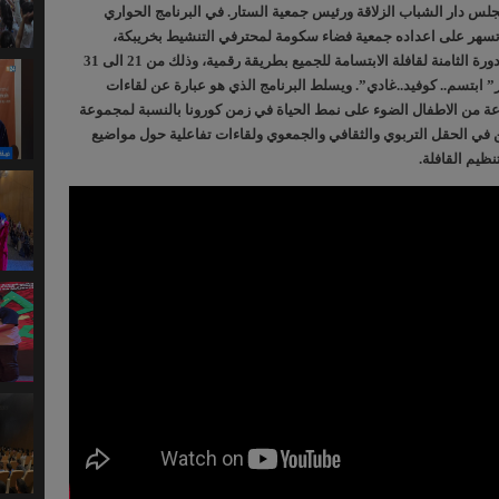
لس دار الشباب الزلاقة ورئيس جمعية الستار. في البرنامج الحواري
تسهر على اعداده جمعية فضاء سكومة لمحترفي التنشيط بخريبكة،
بالموازاة مع تنظيمها للدورة الثامنة لقافلة الابتسامة للجميع بطريقة رقمية، وذلك من 21 الى 31
 ابتسم.. كوفيد..غادي”. ويسلط البرنامج الذي هو عبارة عن لقاءات
من الاطفال الضوء على نمط الحياة في زمن كورونا بالنسبة لمجموعة
ن في الحقل التربوي والثقافي والجمعوي ولقاءات تفاعلية حول مواضيع
نظيم القافلة.