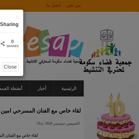
من نحن
اتصل بنا
×
Sharing
0
SHARES
Close
الرئيسية
أخبار
أنشطة الجمع
لقاء خاص مع الفنان المسرحي امين 
الخميس, ديسمبر 31st, 2020
لقاء خاص مع الفنان الم