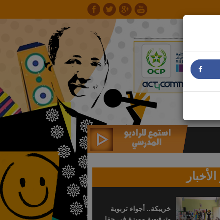
الأخبار
خريبكة.. أجواء تربوية
وترفيهية مميزة في حفل