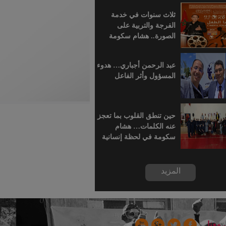
للسينما الإفريقية
ثلاث سنوات في خدمة
الفرجة والتربية على
الصورة.. هشام سكومة
يرافق أطفال خريبكة في
رحلة السينما
عبد الرحمن أجباري… هدوء
المسؤول وأثر الفاعل
حين تنطق القلوب بما تعجز
عنه الكلمات… هشام
سكومة في لحظة إنسانية
بسجن خريبكة
المزيد
 معنا