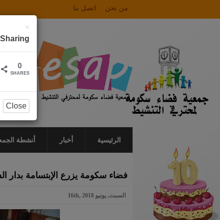
من نحن
اتصل بنا
×
Sharing
0
SHARES
Close
الرئيسية
أخبار
أنشطة الجمع
فضاء سكومة يزرع الإبتسامة بدار ا
السبت, يونيو 16th, 2018