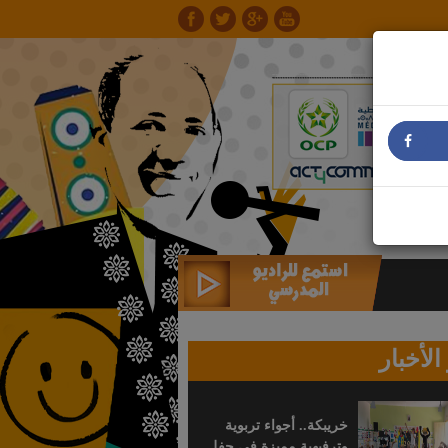
الأخبار
خريبكة.. أجواء تربوية
وترفيهية مميزة في حفل