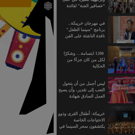
“عصافير الجنة” لفائدة
براعم التعليم الأولي
بمؤسسة ابن الهيثم
في مهرجان خريبكة..
برنامج “سينما الطفل”
نافذة الناشئة على الفن
السابع الإفريقي
1200 ابتسامة… وشكرًا
لكل من كان جزءًا من
الحكاية
ليس أجمل من أن يتحول
التعب إلى تقدير، وأن يصبح
العمل الصادق شهادة
اعتراف.
خريبكة: أطفال القرى وذوو
الاحتياجات الخاصة
يكتشفون سحر السينما في
قلب المهرجان الدولي