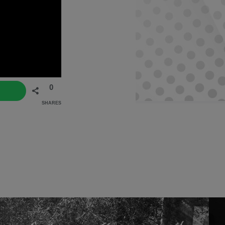
0
SHARES
tsApp