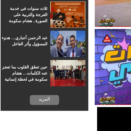
للسينما الإفريقية
ثلاث سنوات في خدمة
الفرجة والتربية على
الصورة.. هشام سكومة
يرافق أطفال خريبكة في
رحلة السينما
عبد الرحمن أجباري… هدوء
المسؤول وأثر الفاعل
حين تنطق القلوب بما تعجز
عنه الكلمات… هشام
سكومة في لحظة إنسانية
بسجن خريبكة
المزيد