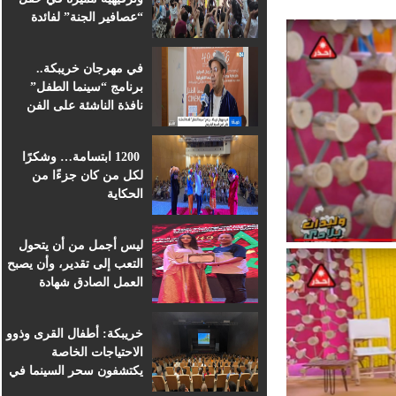
“عصافير الجنة” لفائدة
براعم التعليم الأولي
بمؤسسة ابن الهيثم
في مهرجان خريبكة..
برنامج “سينما الطفل”
نافذة الناشئة على الفن
السابع الإفريقي
1200 ابتسامة… وشكرًا
لكل من كان جزءًا من
الحكاية
ليس أجمل من أن يتحول
التعب إلى تقدير، وأن يصبح
العمل الصادق شهادة
اعتراف.
خريبكة: أطفال القرى وذوو
الاحتياجات الخاصة
يكتشفون سحر السينما في
قلب المهرجان الدولي