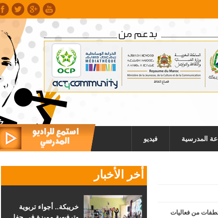
عة المدرسية
فيديو
أخر الأخبار
خريبكة.. أجواء تربوية
طفات من فعاليات
وترفيهية مميزة في حفل