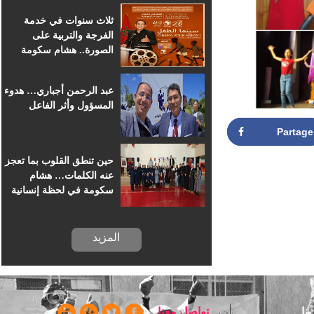
للسينما الإفريقية
ثلاث سنوات في خدمة
الفرجة والتربية على
الصورة.. هشام سكومة
يرافق أطفال خريبكة في
رحلة السينما
عبد الرحمن أجباري… هدوء
المسؤول وأثر الفاعل
Partag
حين تنطق القلوب بما تعجز
عنه الكلمات… هشام
سكومة في لحظة إنسانية
بسجن خريبكة
المزيد
ا
تواصل معنا