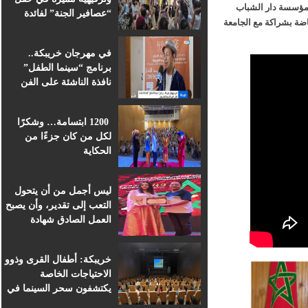
ي إطار البرنامج الوطني التنشيطي للقرب صيفيات 2021 بمؤسسة دار الشباب
“عصافير الجنة” لفائدة
 والرياضة بشراكة مع الجامعة
براعم التعليم الأولي
بمؤسسة ابن الهيثم
في مهرجان خريبكة..
برنامج “سينما الطفل”
نافذة الناشئة على الفن
السابع الإفريقي
1200 ابتسامة… وشكرًا
لكل من كان جزءًا من
الحكاية
ليس أجمل من أن يتحول
التعب إلى تقدير، وأن يصبح
العمل الصادق شهادة
اعتراف.
خريبكة: أطفال القرى وذوو
الاحتياجات الخاصة
يكتشفون سحر السينما في
قلب المهرجان الدولي