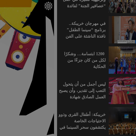
“عصافير الجنة” لفائدة
براعم التعليم الأولي
بمؤسسة ابن الهيثم
في مهرجان خريبكة..
برنامج “سينما الطفل”
نافذة الناشئة على الفن
السابع الإفريقي
1200 ابتسامة… وشكرًا
لكل من كان جزءًا من
الحكاية
ليس أجمل من أن يتحول
التعب إلى تقدير، وأن يصبح
العمل الصادق شهادة
اعتراف.
خريبكة: أطفال القرى وذوو
الاحتياجات الخاصة
يكتشفون سحر السينما في
قلب المهرجان الدولي