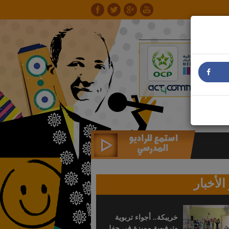
الأخبار
خريبكة.. أجواء تربوية
وترفيهية مميزة في حفل