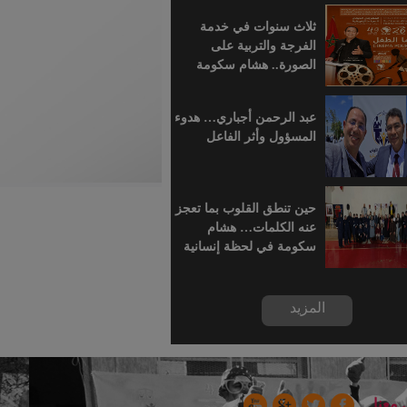
للسينما الإفريقية
ثلاث سنوات في خدمة
الفرجة والتربية على
الصورة.. هشام سكومة
يرافق أطفال خريبكة في
رحلة السينما
عبد الرحمن أجباري… هدوء
المسؤول وأثر الفاعل
حين تنطق القلوب بما تعجز
عنه الكلمات… هشام
سكومة في لحظة إنسانية
بسجن خريبكة
المزيد
 معنا