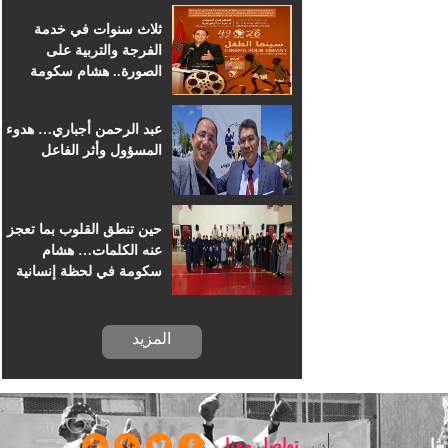
للسينما الإفريقية
ثلاث سنوات في خدمة
الفرجة والتربية على
الصورة.. هشام سكومة
يرافق أطفال خريبكة في
رحلة السينما
عبد الرحمن أجباري… هدوء
المسؤول وأثر الفاعل
حين تنطق القلوب بما تعجز
عنه الكلمات… هشام
سكومة في لحظة إنسانية
بسجن خريبكة
المزيد
ا
تواصل معنا