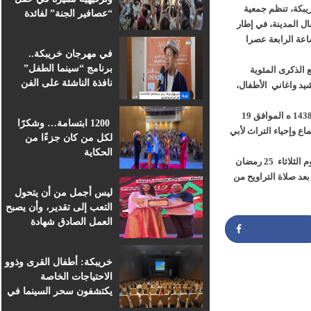
يبكة، تنظم جمعية
“عصافير الجنة” لفائدة
 المدينة، في إطار
براعم التعليم الأولي
و 2017 / 23 رمضان 1438ه على الساعة الرابعة عصرا
بمؤسسة ابن الهيثم
في مهرجان خريبكة..
برنامج “سينما الطفل”
لذكرى المئوية
نافذة الناشئة على الفن
يد واغاني الأطفال،
السابع الإفريقي
كما ستشهد دار الثقافة أحمد الشرقاوي بابي الجعد يوم الاثنين 24 رمضان 1438 ه الموافق 19
1200 ابتسامة… وشكرًا
اع وإحياء التراث لأبي
لكل من كان جزءًا من
الحكاية
وفي نفس السياق، ستحتضن قاعة العروض بدار الشباب الزلاقة بخريبكة يوم الثلاثاء 25 رمضان
المديح بعد صلاة التراويح من
ليس أجمل من أن يتحول
التعب إلى تقدير، وأن يصبح
العمل الصادق شهادة
اعتراف.
خريبكة: أطفال القرى وذوو
الاحتياجات الخاصة
يكتشفون سحر السينما في
Partag
قلب المهرجان الدولي