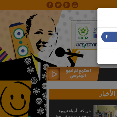
الأخبار
خريبكة.. أجواء تربوية
وترفيهية مميزة في حفل