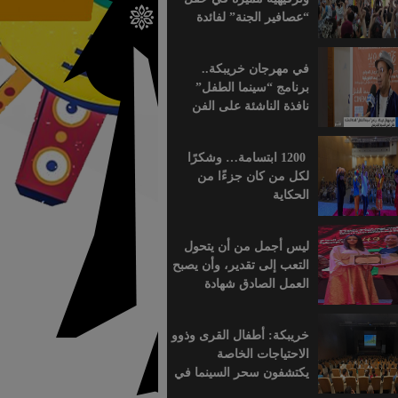
“عصافير الجنة” لفائدة
براعم التعليم الأولي
بمؤسسة ابن الهيثم
في مهرجان خريبكة..
برنامج “سينما الطفل”
نافذة الناشئة على الفن
السابع الإفريقي
1200 ابتسامة… وشكرًا
لكل من كان جزءًا من
الحكاية
ليس أجمل من أن يتحول
التعب إلى تقدير، وأن يصبح
العمل الصادق شهادة
اعتراف.
خريبكة: أطفال القرى وذوو
الاحتياجات الخاصة
يكتشفون سحر السينما في
قلب المهرجان الدولي