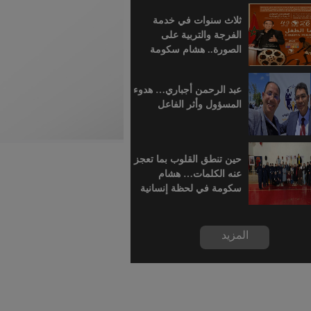
للسينما الإفريقية
ثلاث سنوات في خدمة
الفرجة والتربية على
الصورة.. هشام سكومة
يرافق أطفال خريبكة في
رحلة السينما
عبد الرحمن أجباري… هدوء
المسؤول وأثر الفاعل
حين تنطق القلوب بما تعجز
عنه الكلمات… هشام
سكومة في لحظة إنسانية
بسجن خريبكة
المزيد