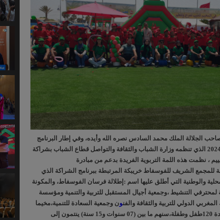
احب الجلالة الملك محمد السادس نصره الله وأيده، وفي إطار البرنامج
الوطني للتخييم موسم 2024 الذي تنظمه وزارة الشباب والثقافة والتواصل قطاع الشباب بشراكة
ييم ، نظمت هذه اللمة التربوية الفريدة بدعم من مبادرة
Act4co- التابعة للمجمع الشريف للفوسفاط خريبكة المرتبطة ببرنامج الشراكة الذي
حلية والوطنية التي أطلق عليها اسم :إطلالة فرسان الفوسفاط، والمكونة
محترفي التنشيط ،وجمعية أجيال المستقبل للتربية والتنمية ومؤسسة
لمغربي الدولي للتربية والثقافة والفن
و
ن وجمعية السعادة للتنمية،مخيما
صيفيا بمركز أصيلة لفائدة 120طفل وطفلة،سنهم ما بين (07 سنوات و15 سنة) ينتمون إلى