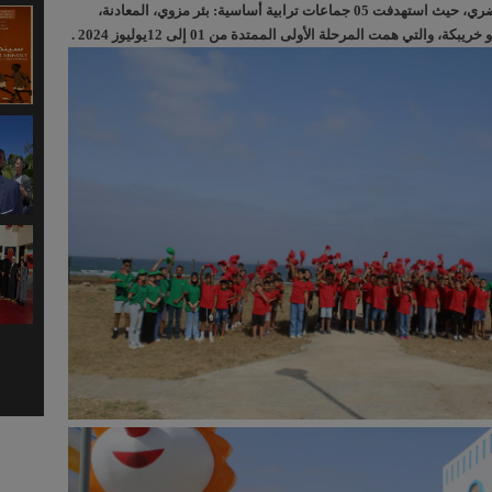
الوسطين القروي والحضري، حيث استهدفت 05 جماعات ترابية أساسية: بئر مزوي، المعادنة،
كة، والتي همت المرحلة الأولى الممتدة من 01 إلى 12يوليوز 2024 .