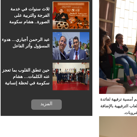
للسينما الإفريقية
ثلاث سنوات في خدمة
الفرجة والتربية على
الصورة.. هشام سكومة
يرافق أطفال خريبكة في
رحلة السينما
عبد الرحمن أجباري… هدوء
المسؤول وأثر الفاعل
حين تنطق القلوب بما تعجز
عنه الكلمات… هشام
سكومة في لحظة إنسانية
بسجن خريبكة
ف جمعية ESAP، تم خلالها تنظيم أمسية ترفيهة لفائدة
المزيد
الترفيهية بالإضافة
وبات.