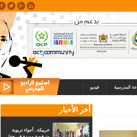
عة المدرسية
فيديو
أخر الأخبار
خريبكة.. أجواء تربوية
وترفيهية مميزة في حفل