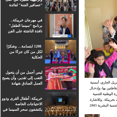
“عصافير الجنة” لفائدة
براعم التعليم الأولي
بمؤسسة ابن الهيثم
في مهرجان خريبكة..
برنامج “سينما الطفل”
نافذة الناشئة على الفن
السابع الإفريقي
1200 ابتسامة… وشكرًا
لكل من كان جزءًا من
الحكاية
ليس أجمل من أن يتحول
التعب إلى تقدير، وأن يصبح
لتنشيط بخريبكة، عشية يوم الاربعاء 12 من ابريل الجاري، أمسية
العمل الصادق شهادة
طنين بها، وإدخـال
اعتراف.
الوطنية للتنمية
خريبكة: أطفال القرى وذوو
ريبكة . وللاشارة
الاحتياجات الخاصة
يعتبر هدا المركز من المراكز الاولى المشيدة في الاطار المبادرة الوطنية للتنمية البشرية 2005
يكتشفون سحر السينما في
قلب المهرجان الدولي