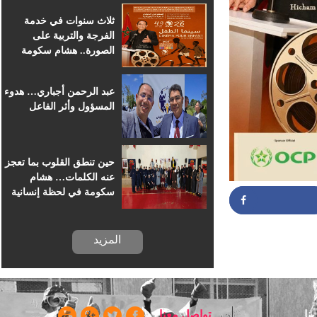
للسينما الإفريقية
ثلاث سنوات في خدمة
الفرجة والتربية على
الصورة.. هشام سكومة
يرافق أطفال خريبكة في
رحلة السينما
عبد الرحمن أجباري… هدوء
المسؤول وأثر الفاعل
حين تنطق القلوب بما تعجز
عنه الكلمات… هشام
سكومة في لحظة إنسانية
بسجن خريبكة
المزيد
Partag
ا
تواصل معنا