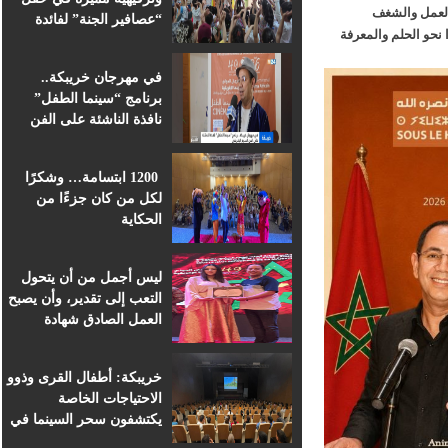
لعمل والشغف
“عصافير الجنة” لفائدة
حو الحلم والمعرفة
براعم التعليم الأولي
بمؤسسة ابن الهيثم
في مهرجان خريبكة..
برنامج “سينما الطفل”
نافذة الناشئة على الفن
السابع الإفريقي
1200 ابتسامة… وشكرًا
لكل من كان جزءًا من
الحكاية
ليس أجمل من أن يتحول
التعب إلى تقدير، وأن يصبح
العمل الصادق شهادة
اعتراف.
خريبكة: أطفال القرى وذوو
الاحتياجات الخاصة
يكتشفون سحر السينما في
قلب المهرجان الدولي