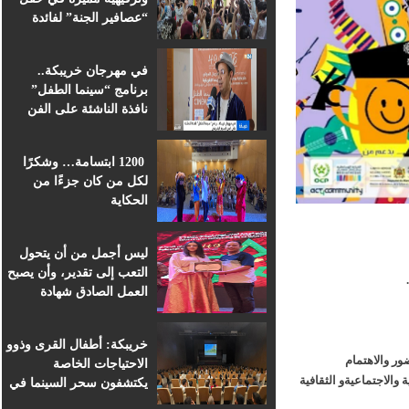
“عصافير الجنة” لفائدة
براعم التعليم الأولي
بمؤسسة ابن الهيثم
في مهرجان خريبكة..
برنامج “سينما الطفل”
نافذة الناشئة على الفن
السابع الإفريقي
1200 ابتسامة… وشكرًا
لكل من كان جزءًا من
الحكاية
ليس أجمل من أن يتحول
التعب إلى تقدير، وأن يصبح
العمل الصادق شهادة
اعتراف.
خريبكة: أطفال القرى وذوو
 والاهتمام
الاحتياجات الخاصة
لاجتماعيةو الثقافية
يكتشفون سحر السينما في
قلب المهرجان الدولي