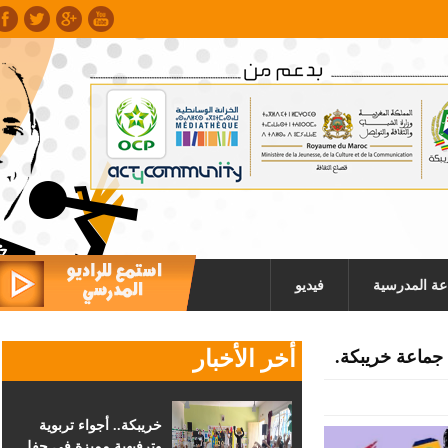
عة المدرسية
فيديو
أخر الأخبار
خريبكة.. أجواء تربوية
وترفيهية مميزة في حفل