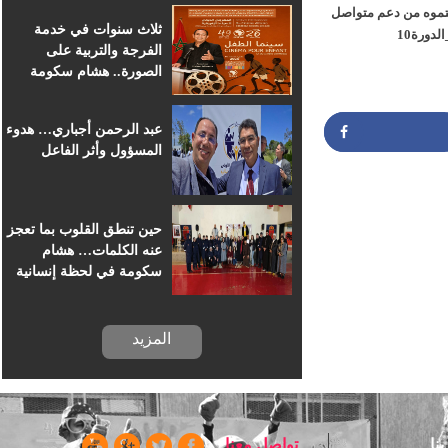
تموه من دعم متواصل
للسينما الإفريقية
ثلاث سنوات في خدمة
و مجهودات متميزة ساهمت في إنجاح #مهرجان_قافلة_الابتسامة_للجميع_الدورة10
الفرجة والتربية على
الصورة.. هشام سكومة
يرافق أطفال خريبكة في
رحلة السينما
عبد الرحمن أجباري… هدوء
المسؤول وأثر الفاعل
حين تنطق القلوب بما تعجز
Partag
عنه الكلمات… هشام
سكومة في لحظة إنسانية
بسجن خريبكة
المزيد
ا
تواصل معنا