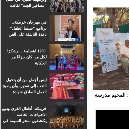
“عصافير الجنة” لفائدة
براعم التعليم الأولي
بمؤسسة ابن الهيثم
في مهرجان خريبكة..
برنامج “سينما الطفل”
نافذة الناشئة على الفن
السابع الإفريقي
1200 ابتسامة… وشكرًا
لكل من كان جزءًا من
الحكاية
ليس أجمل من أن يتحول
التعب إلى تقدير، وأن يصبح
العمل الصادق شهادة
 المخيم مدرسة
اعتراف.
خريبكة: أطفال القرى وذوو
الاحتياجات الخاصة
يكتشفون سحر السينما في
قلب المهرجان الدولي