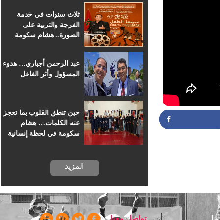
للسينما الإفريقية
ثلاث سنوات في خدمة
الفرجة والتربية على
الصورة.. هشام سكومة
يرافق أطفال خريبكة في
رحلة السينما
عبد الرحمن أجباري… هدوء
المسؤول وأثر الفاعل
حين تنطق القلوب بما تعجز
عنه الكلمات… هشام
سكومة في لحظة إنسانية
بسجن خريبكة
المزيد
Partag
ا
تواصل معنا