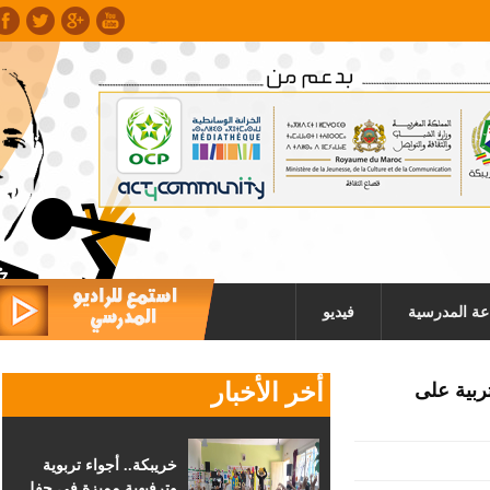
عة المدرسية
فيديو
أخر الأخبار
بية على
خريبكة.. أجواء تربوية
وترفيهية مميزة في حفل