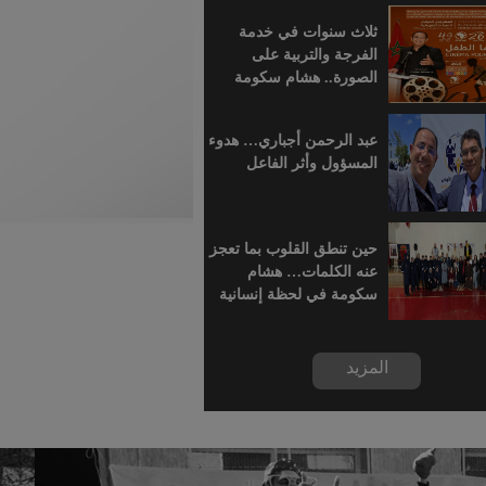
للسينما الإفريقية
ثلاث سنوات في خدمة
الفرجة والتربية على
الصورة.. هشام سكومة
يرافق أطفال خريبكة في
رحلة السينما
عبد الرحمن أجباري… هدوء
المسؤول وأثر الفاعل
حين تنطق القلوب بما تعجز
عنه الكلمات… هشام
سكومة في لحظة إنسانية
بسجن خريبكة
المزيد