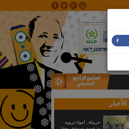
الأخبار
خريبكة.. أجواء تربوية
وترفيهية مميزة في حفل