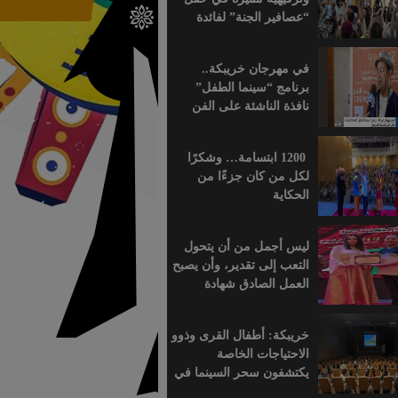
“عصافير الجنة” لفائدة
براعم التعليم الأولي
بمؤسسة ابن الهيثم
في مهرجان خريبكة..
برنامج “سينما الطفل”
نافذة الناشئة على الفن
السابع الإفريقي
1200 ابتسامة… وشكرًا
لكل من كان جزءًا من
الحكاية
ليس أجمل من أن يتحول
التعب إلى تقدير، وأن يصبح
العمل الصادق شهادة
اعتراف.
خريبكة: أطفال القرى وذوو
الاحتياجات الخاصة
يكتشفون سحر السينما في
قلب المهرجان الدولي