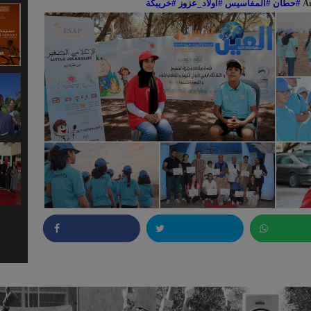
A
#حطان
#المفاسيس
#اولاد_عزوز
#خريبكة
Partager
Twitter
Wha