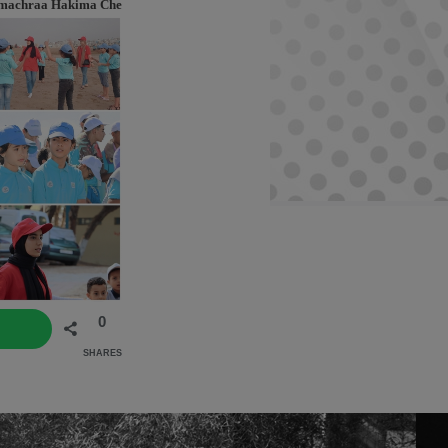
machraa Hakima Che
0
SHARES
tsApp