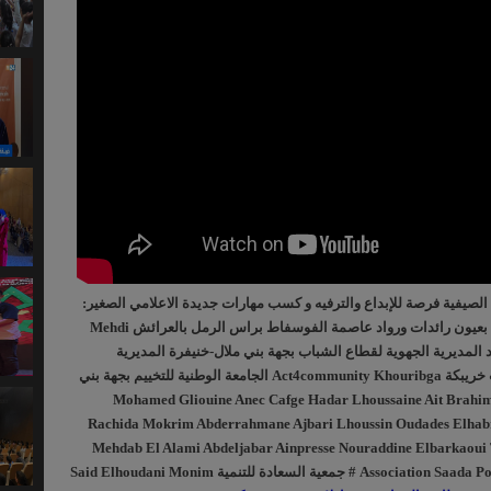
لصيفية فرصة للإبداع والترفيه و كسب مهارات جديدة الاعلامي الصغير:
مخيم فرسان ليكسوس بعيون رائدات ورواد عاصمة الفوسفاط براس الرمل بالعرائش Mehdi
بنسعيد المديرية الجهوية لقطاع الشباب بجهة بني ملال-خنيفرة المديرية
الإقليمية لقطاع الشباب خريبكة Act4community Khouribga الجامعة الوطنية للتخييم بجهة بني
 Mohamed Gliouine Anec Cafge Hadar Lhoussaine Ait Brahim Yasmina
Rachida Mokrim Abderrahmane Ajbari Lhoussin Oudades Elhab
Mehdab El Alami Abdeljabar Ainpresse Nouraddine Elbarkaou
Association Saada Pour Le Developpement # جمعية السعادة للتنمية Said Elhoudani Monim