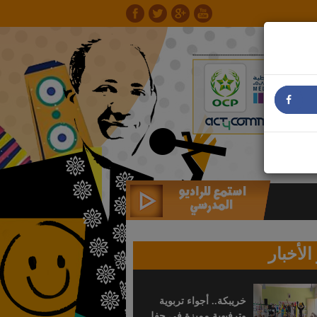
الأخبار
خريبكة.. أجواء تربوية
وترفيهية مميزة في حفل