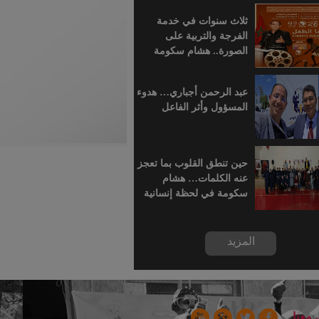
للسينما الإفريقية
ثلاث سنوات في خدمة
الفرجة والتربية على
الصورة.. هشام سكومة
يرافق أطفال خريبكة في
رحلة السينما
عبد الرحمن أجباري… هدوء
المسؤول وأثر الفاعل
حين تنطق القلوب بما تعجز
عنه الكلمات… هشام
سكومة في لحظة إنسانية
بسجن خريبكة
المزيد
 معنا