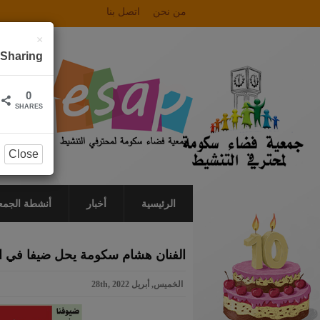
من نحن
اتصل بنا
×
Sharing
0
SHARES
Close
الرئيسية
أخبار
أنشطة الجمع
الفنان هشام سكومة يحل ضيفا في ال
الخميس, أبريل 28th, 2022