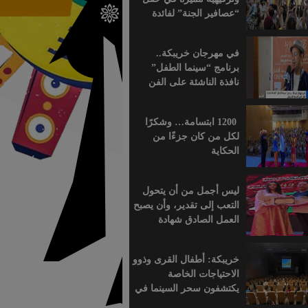
“عصافير الجنة” لفائدة
براعم التعليم الأولي
بمؤسسة ابن الهيثم
في مهرجان خريبكة..
برنامج “سينما الطفل”
نافذة الناشئة على الفن
السابع الإفريقي
1200 ابتسامة… وشكرًا
لكل من كان جزءًا من
الحكاية
ليس أجمل من أن يتحول
التعب إلى تقدير، وأن يصبح
العمل الصادق شهادة
اعتراف.
خريبكة: أطفال القرى وذوو
الاحتياجات الخاصة
يكتشفون سحر السينما في
قلب المهرجان الدولي