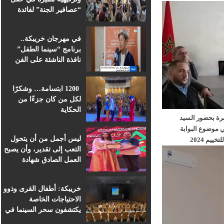
“عصافير الجنة” لفائدة
براعم التعليم الأولي
بمؤسسة ابن الهيثم
في مهرجان خريبكة..
برنامج “سينما الطفل”
نافذة الناشئة على الفن
السابع الإفريقي
1200 ابتسامة… وشكرًا
لكل من كان جزءًا من
الحكاية
رة بحضور السيد
موضوع البوابة
ليس أجمل من أن يتحول
م 2024
التعب إلى تقدير، وأن يصبح
العمل الصادق شهادة
اعتراف.
خريبكة: أطفال القرى وذوو
الاحتياجات الخاصة
يكتشفون سحر السينما في
قلب المهرجان الدولي