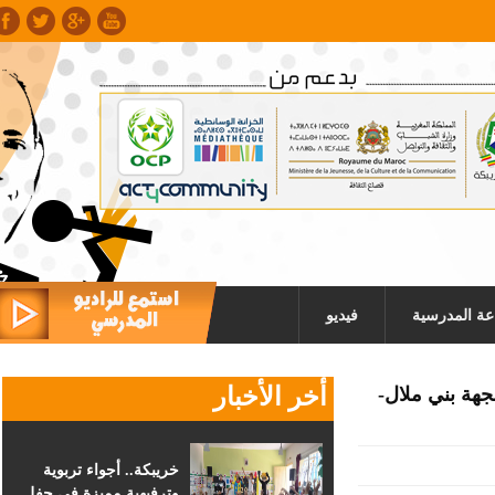
عة المدرسية
فيديو
أخر الأخبار
هة بني ملال-
خريبكة.. أجواء تربوية
وترفيهية مميزة في حفل