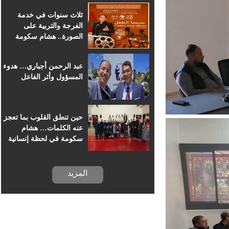
للسينما الإفريقية
ثلاث سنوات في خدمة
الفرجة والتربية على
الصورة.. هشام سكومة
يرافق أطفال خريبكة في
رحلة السينما
عبد الرحمن أجباري… هدوء
المسؤول وأثر الفاعل
حين تنطق القلوب بما تعجز
عنه الكلمات… هشام
سكومة في لحظة إنسانية
بسجن خريبكة
المزيد