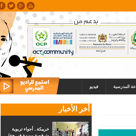
عة المدرسية
فيديو
أخر الأخبار
خريبكة.. أجواء تربوية
وترفيهية مميزة في حفل