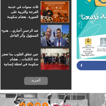
للسينما الإفريقية
ثلاث سنوات في خدمة
الفرجة والتربية على
الصورة.. هشام سكومة
يرافق أطفال خريبكة في
رحلة السينما
عبد الرحمن أجباري… هدوء
المسؤول وأثر الفاعل
حين تنطق القلوب بما تعجز
عنه الكلمات… هشام
سكومة في لحظة إنسانية
بسجن خريبكة
المزيد
Partag
ا
تواصل معنا