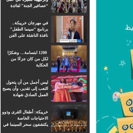
“عصافير الجنة” لفائدة
براعم التعليم الأولي
بمؤسسة ابن الهيثم
في مهرجان خريبكة..
برنامج “سينما الطفل”
نافذة الناشئة على الفن
السابع الإفريقي
1200 ابتسامة… وشكرًا
لكل من كان جزءًا من
الحكاية
ليس أجمل من أن يتحول
التعب إلى تقدير، وأن يصبح
العمل الصادق شهادة
اعتراف.
خريبكة: أطفال القرى وذوو
الاحتياجات الخاصة
يكتشفون سحر السينما في
قلب المهرجان الدولي