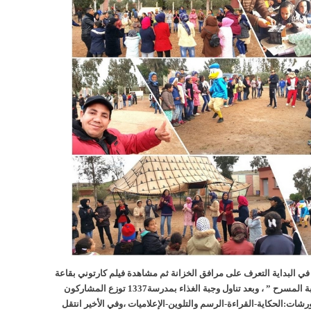
ي البداية التعرف على مرافق الخزانة ثم مشاهدة فيلم كارتوني بقاعة
العروض “كلنا على خشبة المسرح ” ، وبعد تناول وجبة الغذاء بمدرسة1337 توزع المشاركون
شات:الحكاية-القراءة-الرسم والتلوين-الإعلاميات ،وفي الأخير انتقل