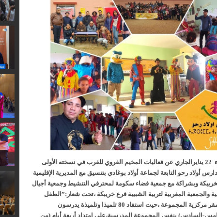
أسدل الستار يوم الثلاثاء 22 ينايرالجاري عن فعاليات المخيم القروي للقرب في نسخته الأولى
س أولاد رحو التابعة لجماعة أولاد بوغادي بتنسيق مع المديرية الإقليمية
 بخريبكة وبشراكة مع جمعية فضاء سكومة لمحترفي التنشيط وجمعية أجيال
ية والجمعية المغربية لتربية الشبيبة فرع خريبكة
،تحت شعار:”الطفل
القروي طاقة وإبداع” بمقر مركزية المجموعة ،حيت استفاد 80 تلميذا وتلميذة يدرسون
خامس-السادس) بنفس المجموعة المدرسية،على امتداد أربعة أيام (من