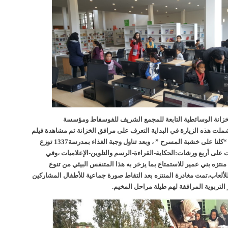
خزانة الوسائطية التابعة للمجمع الشريف للفوسفاط ومؤسسة
د شملت هذه الزيارة في البداية التعرف على مرافق الخزانة ثم مشاهدة فيلم
كارتوني بقاعة العروض “كلنا على خشبة المسرح ” ، وبعد تناول وجبة الغذاء بمدرسة1337 توزع
على أربع ورشات:الحكاية-القراءة-الرسم والتلوين-الإعلاميات ،وفي
 منتزه بني عمير للاستمتاع بما يزخر به هذا المتنفس البيئي من تنوع
للألعاب،تمت مغادرة المنتزه بعد التقاط صورة جماعية للأطفال المشاركين
التربوية المرافقة لهم طيلة مراحل المخيم.