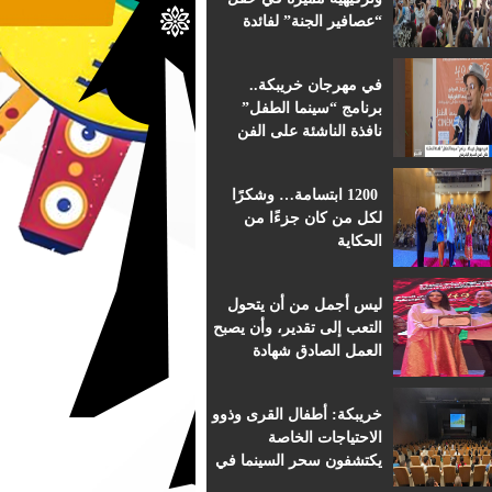
“عصافير الجنة” لفائدة
براعم التعليم الأولي
بمؤسسة ابن الهيثم
في مهرجان خريبكة..
برنامج “سينما الطفل”
نافذة الناشئة على الفن
السابع الإفريقي
1200 ابتسامة… وشكرًا
لكل من كان جزءًا من
الحكاية
ليس أجمل من أن يتحول
التعب إلى تقدير، وأن يصبح
العمل الصادق شهادة
اعتراف.
خريبكة: أطفال القرى وذوو
الاحتياجات الخاصة
يكتشفون سحر السينما في
قلب المهرجان الدولي