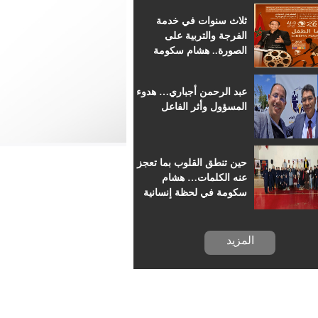
للسينما الإفريقية
ثلاث سنوات في خدمة
الفرجة والتربية على
الصورة.. هشام سكومة
يرافق أطفال خريبكة في
رحلة السينما
عبد الرحمن أجباري… هدوء
المسؤول وأثر الفاعل
حين تنطق القلوب بما تعجز
عنه الكلمات… هشام
سكومة في لحظة إنسانية
بسجن خريبكة
المزيد