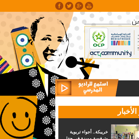
الأخبار
خريبكة.. أجواء تربوية
وترفيهية مميزة في حفل