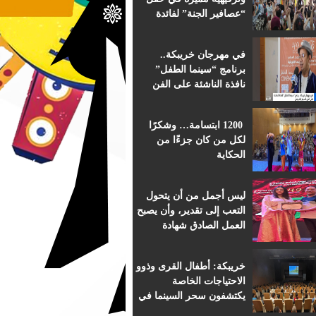
“عصافير الجنة” لفائدة
براعم التعليم الأولي
بمؤسسة ابن الهيثم
في مهرجان خريبكة..
برنامج “سينما الطفل”
نافذة الناشئة على الفن
السابع الإفريقي
1200 ابتسامة… وشكرًا
لكل من كان جزءًا من
الحكاية
ليس أجمل من أن يتحول
التعب إلى تقدير، وأن يصبح
العمل الصادق شهادة
اعتراف.
خريبكة: أطفال القرى وذوو
الاحتياجات الخاصة
يكتشفون سحر السينما في
قلب المهرجان الدولي