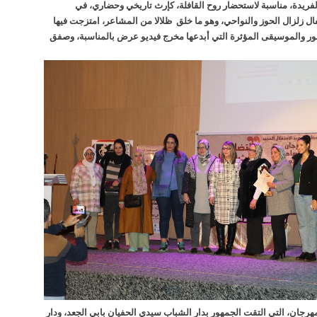
لفريدة، مناسبة لاستحضار روح القافلة، كإرث تاريخي وحضاري، في
ل زلزال الحوز والنواحي، وهو ما خلق ظلالا من المشاعر، امتزجت فيها
ور والموسيقى المؤثرة التي أبدعها مخرج فيديو عرض بالمناسبة، وصفق
جان، التي التقت الجمهور بدار الشباب سيدي الحفيان بابي الجعد، ودار