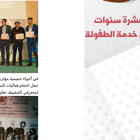
في أجواء حميمية مؤثرة
حفل اختتام فعاليات ال
لمحترفي التنشيط، تخليد