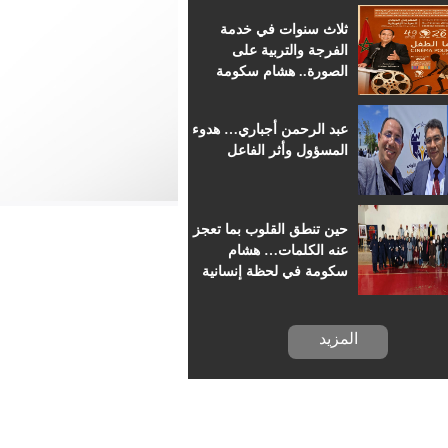
للسينما الإفريقية
ثلاث سنوات في خدمة
الفرجة والتربية على
الصورة.. هشام سكومة
يرافق أطفال خريبكة في
رحلة السينما
عبد الرحمن أجباري… هدوء
المسؤول وأثر الفاعل
حين تنطق القلوب بما تعجز
عنه الكلمات… هشام
سكومة في لحظة إنسانية
بسجن خريبكة
المزيد