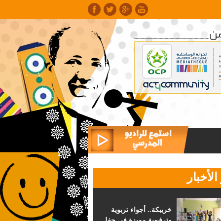
الأخبار
خريبكة.. أجواء تربوية
وترفيهية مميزة في حفل