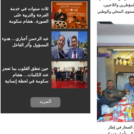
للسينما الإفريقية
ؤطرين واللاعبين،
ثلاث سنوات في خدمة
ستوى المحلي والوطني
الفرجة والتربية على
الصورة.. هشام سكومة
يرافق أطفال خريبكة في
رحلة السينما
عبد الرحمن أجباري… هدوء
المسؤول وأثر الفاعل
حين تنطق القلوب بما تعجز
عنه الكلمات… هشام
سكومة في لحظة إنسانية
بسجن خريبكة
المزيد
لصغار في إطار