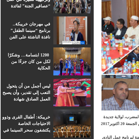
“عصافير الجنة” لفائدة
براعم التعليم الأولي
بمؤسسة ابن الهيثم
في مهرجان خريبكة..
برنامج “سينما الطفل”
نافذة الناشئة على الفن
السابع الإفريقي
1200 ابتسامة… وشكرًا
لكل من كان جزءًا من
الحكاية
ليس أجمل من أن يتحول
التعب إلى تقدير، وأن يصبح
العمل الصادق شهادة
اعتراف.
خريبكة: أطفال القرى وذوو
لمضرب، لولاية جديدة
الاحتياجات الخاصة
تمتد لأربع سنوات، وذلك خلال الجمع العام الانتخابي الذي انعقد مساء أمس الجمعة 20 اكتوبر2017
يكتشفون سحر السينما في
قلب المهرجان الدولي
 لبرنامج عمل النادي